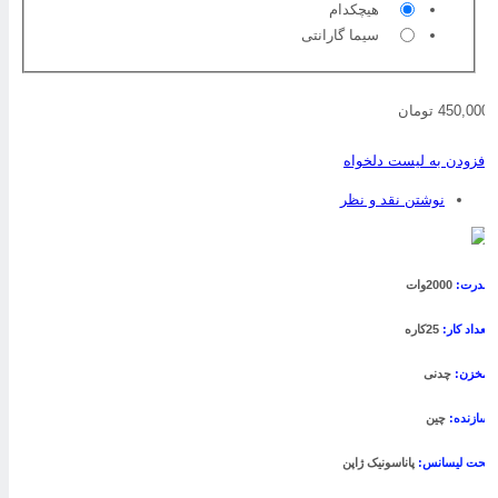
هیچکدام
سیما گارانتی
450,0 تومان
فزودن به لیست دلخواه
نوشتن نقد و نظر
درت:
2000وات
عداد کار:
25کاره
خزن:
چدنی
ازنده:
چین
حت لیسانس:
پاناسونیک ژاپن