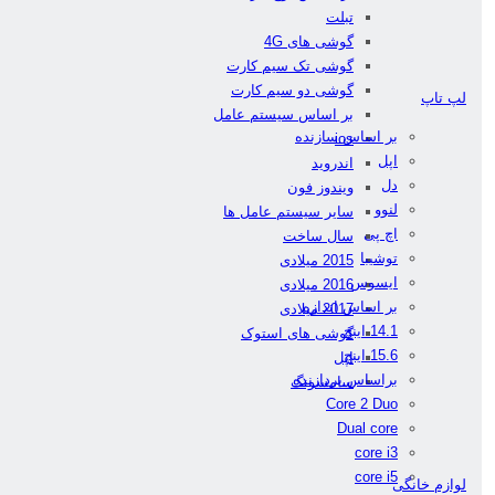
تبلت
گوشی های 4G
گوشی تک سیم کارت
گوشی دو سیم کارت
لپ تاپ
بر اساس سیستم عامل
بر اساس سازنده
ios
اپل
اندروید
دل
ویندوز فون
لنوو
سایر سیستم عامل ها
اچ پی
سال ساخت
توشیبا
2015 میلادی
ایسوس
2016 میلادی
بر اساس اندازه
2017 میلادی
14.1 اینچ
گوشی های استوک
15.6 اینچ
اپل
براساس پردازنده
سامسونگ
Core 2 Duo
Dual core
core i3
core i5
لوازم خانگی