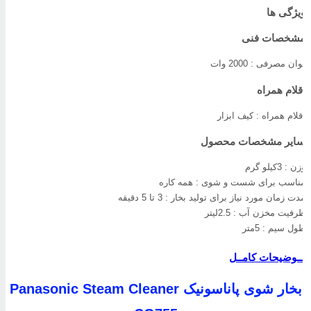
یژگی ها
شخصات فنی
وان مصرفی :
2000 وات
قلام همراه
قلام همراه :
کیف ابزار
ایر مشخصات محصول
زن :
3کیلو گرم
ناسب برای شست و شوی :
همه کاره
دت زمان مورد نیاز برای تولید بخار :
3 تا 5 دقیقه
رفیت مخزن آب :
2.5لیتر
ول سیم :
5متر
ــوضیحات کامــل
بخار شوی پاناسونیک Panasonic Steam Cleaner