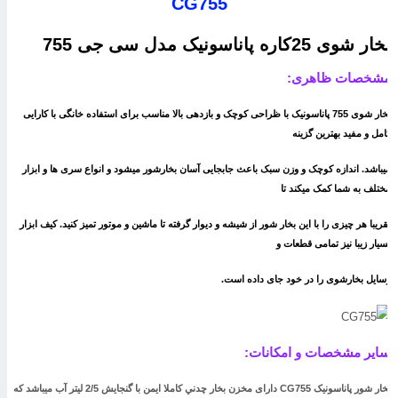
CG755
ار شوی 25کاره پاناسونیک مدل سی جی 755
شخصات ظاهری:
بخار شوی 755 پاناسونیک با ظراحی کوچک و بازدهی بالا مناسب برای استفاده خانگی با کارایی
امل و مفید بهترین گزینه
یباشد. اندازه کوچک و وزن سبک باعث جابجایی آسان بخارشور میشود و انواع سری ها و ابزار
ختلف به شما کمک میکند تا
قریبا هر چیزی را با این بخار شور از شیشه و دیوار گرفته تا ماشین و موتور تمیز کنید. کیف ابزار
سیار زیبا نیز تمامی قطعات و
سایل بخارشوی را در خود جای داده است.
ایر مشخصات و امکانات:
بخار شور پاناسونيک CG755 دارای مخزن بخار چدني کاملا ايمن با گنجايش 2/5 ليتر آب میباشد که