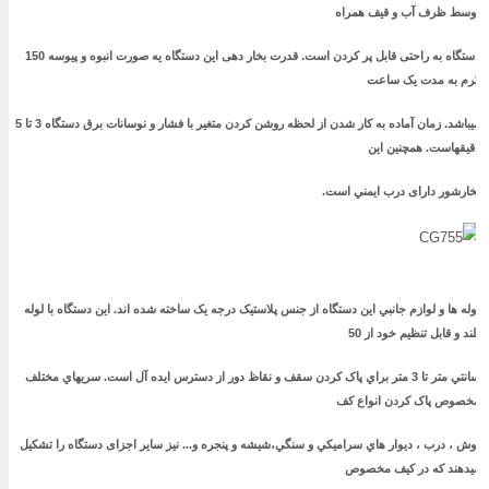
وسط ظرف آب و قیف همراه
دستگاه به راحتی قابل پر کردن است. قدرت بخار دهی این دستگاه یه صورت انبوه و پیوسه 150
رم به مدت یک ساعت
میباشد. زمان آماده به کار شدن از لحظه روشن کردن متغير با فشار و نوسانات برق دستگاه 3 تا 5
قيقهاست. همچنین این
خارشور دارای درب ايمني است.
وله ها و لوازم جانبي این دستگاه از جنس پلاستيک درجه يک ساخته شده اند. این دستگاه با لوله
لند و قابل تنظيم خود از 50
سانتي متر تا 3 متر براي پاک کردن سقف و نقاظ دور از دسترس ایده آل است. سريهاي مختلف
خصوص پاک کردن انواع کف
وش ، درب ، ديوار هاي سراميکي و سنگي،شيشه و پنجره و... نیز سایر اجزای دستگاه را تشکیل
یدهند که در کيف مخصوص