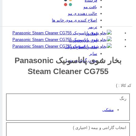
فرکننده
بافت مو
حالت دهنده ی مو
اصلاح کننده ی موی خانم ها
تریمر
اپیلاتور
لیزر بدن وصورت
ماشین اصلاح فویلی
سایر
بخار شوی پاناسونیک Panasonic
موزن گوش و بینی
Steam Cleaner CG755
کد کالا :
)
رنگ
مشکی
انتخاب گارانتی و بیمه ( اختیاری )