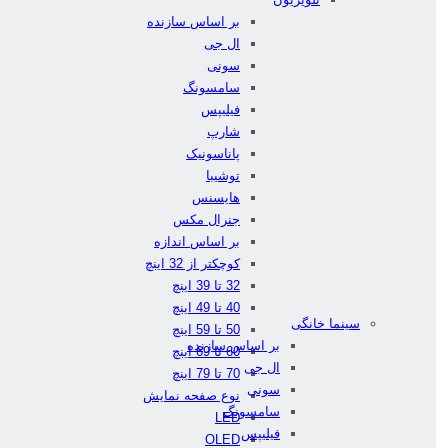
بر اساس سازنده
ال جی
سونی
سامسونگ
فیلیپس
شارپ
پاناسونیک
توشیبا
هایسنس
جنرال مکس
بر اساس اندازه
کوچکتر از 32 اینچ
32 تا 39 اینچ
40 تا 49 اینچ
سینما خانگی
50 تا 59 اینچ
بر اساس سازنده
60 تا 69 اینچ
ال جی
70 تا 79 اینچ
سونی
نوع صفحه نمایش
سامسونگ
LED
فیلیپس
OLED